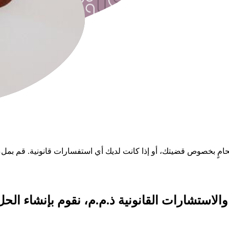
مٍ بخصوص قضيتك، أو إذا كانت لديك أي استفسارات قانونية. قم بملء ال