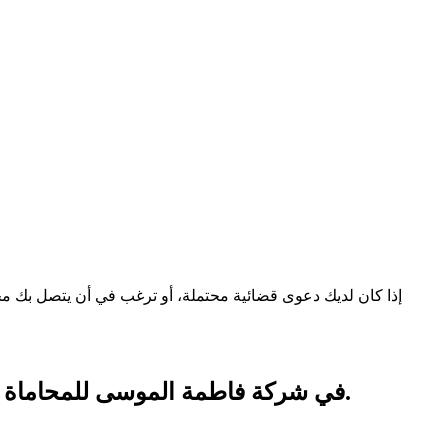
إذا كان لديك دعوى قضائية محتملة، أو ترغب في أن يتصل بك محا
في شركة فاطمة الموسى للمحاماة والاستشارات القانونية ذ.م.م، نقوم بإنشاء الحل القانوني المثالي المخصص لأعمالك.