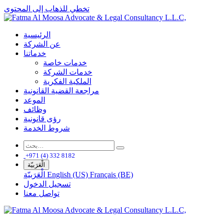
تخطي للذهاب إلى المحتوى
الرئيسية
عن الشركة
خدماتنا
خدمات خاصة
خدمات الشركة
الملكية الفكرية
مراجعة القضية القانونية
الموعد
وظائف
رؤى قانونية
شروط الخدمة
+971 (4) 332 8182
الْعَرَبيّة
Français (BE)
English (US)
الْعَرَبيّة
تسجيل الدخول
تواصل معنا