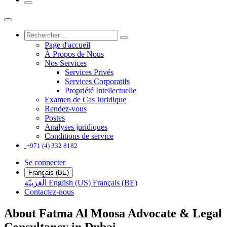
Page d'accueil
À Propos de Nous
Nos Services
Services Privés
Services Corporatifs
Propriété Intellectuelle
Examen de Cas Juridique
Rendez-vous
Postes
Analyses juridiques
Conditions de service
+971 (4) 332 8182
Se connecter
Français (BE)
الْعَرَبيّة
English (US)
Français (BE)
Contactez-nous
About Fatma Al Moosa Advocate & Legal
Consultancy in Dubai