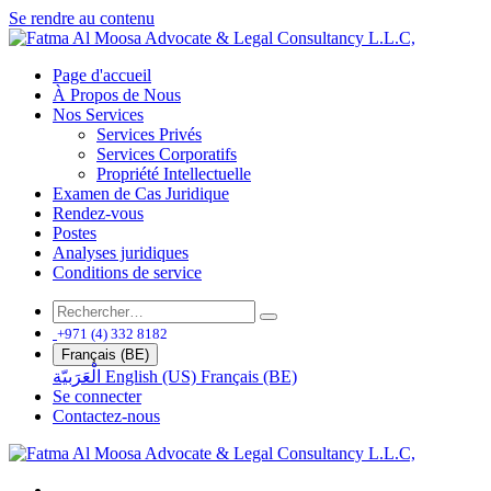
Se rendre au contenu
Page d'accueil
À Propos de Nous
Nos Services
Services Privés
Services Corporatifs
Propriété Intellectuelle
Examen de Cas Juridique
Rendez-vous
Postes
Analyses juridiques
Conditions de service
+971 (4) 332 8182
Français (BE)
الْعَرَبيّة
English (US)
Français (BE)
Se connecter
Contactez-nous