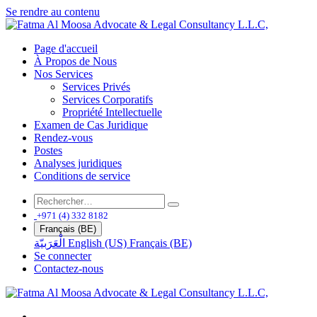
Se rendre au contenu
Page d'accueil
À Propos de Nous
Nos Services
Services Privés
Services Corporatifs
Propriété Intellectuelle
Examen de Cas Juridique
Rendez-vous
Postes
Analyses juridiques
Conditions de service
+971 (4) 332 8182
Français (BE)
الْعَرَبيّة
English (US)
Français (BE)
Se connecter
Contactez-nous